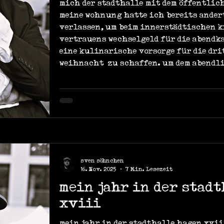
mich der stadthalle mit dem öffentli
meine wohnung hatte ich bereits ande
verlassen, um beim innerstädtischen 
vertrauens wechselgeld für die abendk
eine kulinarische vorsorge für die dri
weihnacht‘ zu schaffen. um dem abendl
sven söhnchen
16. Nov. 2025
7 Min. Lesezeit
mein jahr in der stad
xviii
mein jahr in der stadthalle hagen xviii