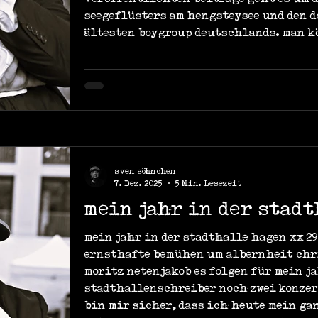
seegeflüsters am hengsteysee und den d
ältesten boygroup deutschlands. man k
sven söhnchen
7. Dez. 2025
5 Min. Lesezeit
mein jahr in der stad
mein jahr in der stadthalle hagen xx 29.
ernsthafte bemühen um albernheit chr
moritz netenjakob es folgen für mein j
stadthallenschreiber noch zwei konzert
bin mir sicher, dass ich heute mein ga