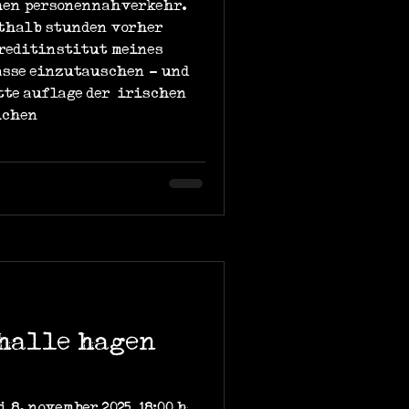
chen personennahverkehr.
rthalb stunden vorher
kreditinstitut meines
asse einzutauschen - und
tte auflage der ‚irischen
ichen
thalle hagen
 8. november 2025, 18:00 h