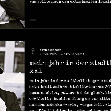
was sollte nach den extrabreiten loka
irgendw
sven söhnchen
8. Dez. 2025
4 Min. Lesezeit
mein jahr in der stad
xxi
mein jahr in der stadthalle hagen xxi 6.
extrabreit weihnachtsblitztournee 202
komm nach hagen... mach dein gluck. bin
der thalia-buchhandlung am vormitta
aus dem ardenku-verlag vorgestellt wir
veröffentlichten beiträge geht es um d