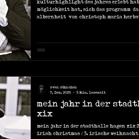
kulturhighlight des jahres erlebt habe
möglichkeit hat, sich das programm ‚d
albernheit‘ von christoph maria herbs
sven söhnchen
7. Dez. 2025
5 Min. Lesezeit
mein jahr in der stad
xix
mein jahr in der stadthalle hagen xix 28
irish christmas / 3. irische weihnacht 