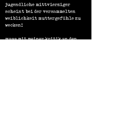
jugendliche mittvierziger 
scheint bei der versammelten 
weiblichkeit muttergefühle zu 
wecken!
muss mit meiner kritik an den 
äusserlichkeiten allerdings 
vorsichtig sein: die beiden 
bühnenprotagonisten sind 
immerhin juristisch 
ausgebildet - auch der 
nachrichtensprecher aus 
hamburg (naja…ursprünglich 
aus cuxhaven) ist studierter 
strafrechtler... und der dr. a. 
stevens aus münchen sowieso.
es folgt eine zweistündige 
"truecrime"-inszenierung - die 