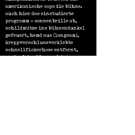
amerikanische cops die bühne. 
auch hier das einstudierte 
programm - sonnenbrille ab, 
schildmütze ins bühnendunkel 
gefeuert, hemd aus (langsam), 
kreppverschlussverklebte 
schnellfickerhose entfernt, 
zweimal den blossen hintern 
wackeln und dann die ebenfalls 
kreppverschlussverklebte 
unterhose runter. nach kurzer 
zeit ist jeder cop nur noch mit 
knieschützern bestückt... - 
immerhin entsteht hier kein 
versicherungsschaden.
nach der pause gibt es rasch den 
zweiten klassiker: der dritte 