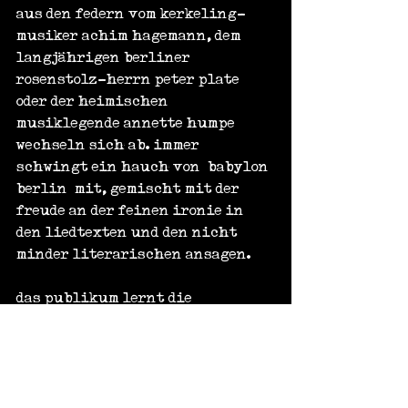
aus den federn vom kerkeling-
musiker achim hagemann, dem 
langjährigen berliner 
rosenstolz-herrn peter plate 
oder der heimischen 
musiklegende annette humpe 
wechseln sich ab. immer 
schwingt ein hauch von ‚babylon 
berlin‘ mit, gemischt mit der 
freude an der feinen ironie in 
den liedtexten und den nicht 
minder literarischen ansagen.
das publikum lernt die 
musiker:innen kennen und deren 
instrumente. beeindruckend ist 
der klang des sousaphons und des 
basssaxophons. genauso 
beeindruckend, wie das 