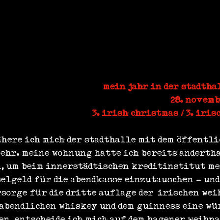
mein jahr in der stadtha
28. novembe
3. irish christmas / 3. iri
ähere ich mich der stadthalle mit dem öffentli
hr. meine wohnung hatte ich bereits andertha
, um beim innerstädtischen kreditinstitut me
elgeld für die abendkasse einzutauschen - und
orge für die dritte auflage der ‚irischen weih
 abendlichen whiskey und dem guinness eine wü
en, entscheide ich mich auf dem hagener weihn