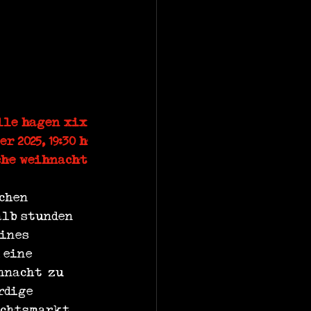
lle hagen xix
r 2025, 19:30 h
sche weihnacht
chen 
lb stunden 
ines 
 eine 
nacht‘ zu 
rdige 
achtsmarkt 