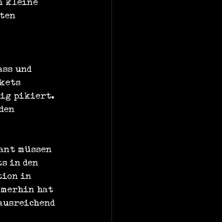
h kleine 
ten 
ass und 
kets 
ig pikiert. 
den 
ant müssen 
s in den 
tion in 
mmerhin hat 
ausreichend 