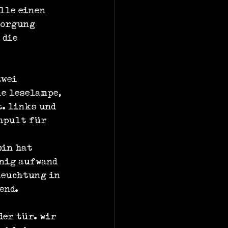
lle einen 
sorgung 
 die 
zwei 
e leselampe, 
. links und 
hpult für 
in hat 
nig aufwand 
leuchtung in 
end.
der tür. wir 