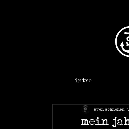
intro
sven söhnchen
7
mein ja