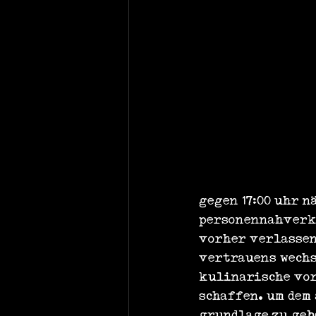
gegen 17:00 uhr n
personennahverke
vorher verlassen
vertrauens wechs
kulinarische vors
schaffen. um dem
grundlage zu geb