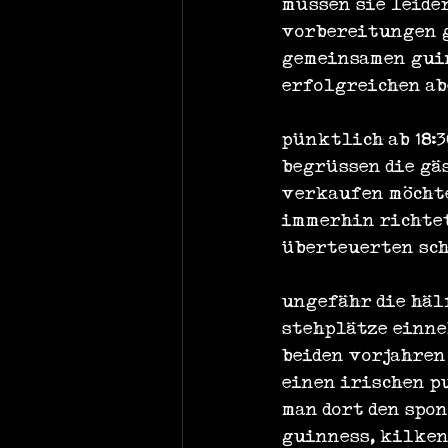
müssen sie leide
vorbereitungen g
gemeinsamen guin
erfolgreichen ab
pünktlich ab 18:3
begrüssen die gäs
verkaufen möchte
immerhin richtet
überteuerten sch
ungefähr die häl
stehplätze einne
beiden vorjahren 
einen irischen p
man dort den spo
guinness, kilken