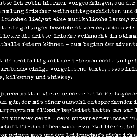
atte ich robin hiermer vorgeschlagen, aus der 
mmlung irischer weihnachtsgeschichten und d
irischen liedgut eine musikalische lesung zu
nte als gelungen bezeichnet werden, sodass wir
d heuer die dritte ‚irische weihnacht‘ im stim
dthalle feiern können - zum beginn der advent
t die dreifaltigkeit der irischen seele und pr
urabends: einige vorgelesene texte, etwas iri
s, kilkenny und whiskey.
jahren hatten wir an unserer seite den hagener
an gör, der mit einer auswahl entsprechender i
urprogramm flüssig begleitet hatte. can war l
 an unserer seite - sein unternehmerisches ri
chäft für das lebenswasser zu etablieren, ist 
or seinem mut und der leidenschaft ziehe ich a