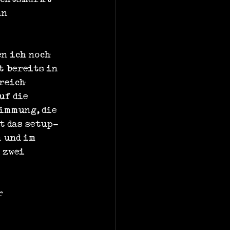
an 
n ich noch 
t bereits in 
reich 
uf die 
immung, die 
t das setup-
 und im 
 zwei 
r 