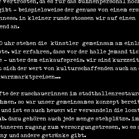
r vertrösten, da es für das bühnenpersonal noc
ibt - beispielsweise der genuss von einem ers
ness. in kleiner runde stossen wir auf einen 
end an.
0 uhr stehen die „künstler“ gemeinsam am einl
te. wir erfahren, dass vor der halle jemand tic
 - unter dem einkaufspreis. wir sind kurzzeit
 sich der wert von kulturschaffenden auch an 
warzmarktpreisen...
fte der zuschauerinnen im stadthallenrestaur
hmen. so war unser gemeinsames konzept bereit
und ist es auch heuer: wir verwandeln die loca
ub. dazu gehören auch jede menge stehplätze. i
ntaneren zugang zum versorgungstresen, wo es 
ny und andere getränke gibt.