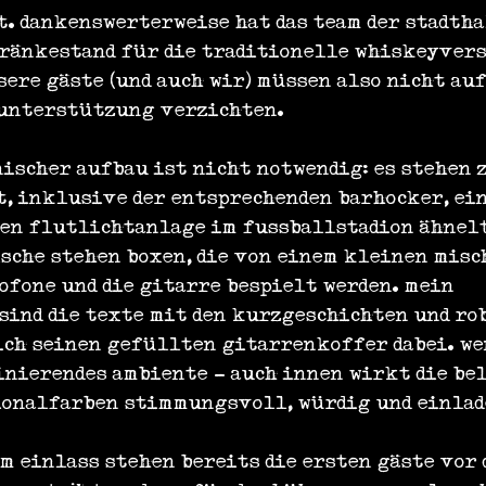
t. dankenswerterweise hat das team der stadtha
ränkestand für die traditionelle whiskeyver
ere gäste (und auch wir) müssen also nicht auf
unterstützung verzichten.
ischer aufbau ist nicht notwendig: es stehen 
t, inklusive der entsprechenden barhocker, ein
hen flutlichtanlage im fussballstadion ähnelt
ische stehen boxen, die von einem kleinen misc
ofone und die gitarre bespielt werden. mein 
sind die texte mit den kurzgeschichten und rob
ch seinen gefüllten gitarrenkoffer dabei. we
zinierendes ambiente - auch innen wirkt die be
ionalfarben stimmungsvoll, würdig und einlad
m einlass stehen bereits die ersten gäste vor 