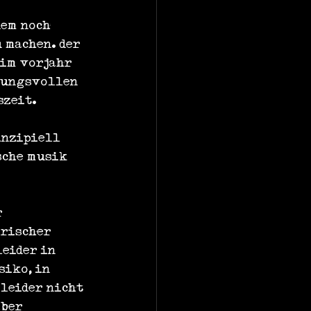
em noch 
 machen. der 
 im vorjahr 
mungsvollen 
szeit.
inzipiell 
sche musik 
 
rischer 
eider in 
siko, in 
leider nicht 
ber 