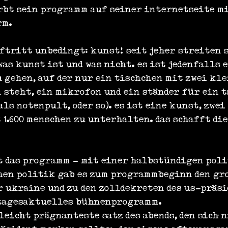
rbt sein programm auf seiner internetseite mi
rm.
uftritt unbedingt: kunst! seit jeher streiten s
as kunst ist und was nicht. es ist jedenfalls e
 gehen, auf der nur ein tischchen mit zwei kle
 steht, ein mikrofon und ein ständer für ein t
ls notenpult, oder so). es ist eine kunst, zwei
1.600 menschen zu unterhalten. das schafft di
nt das programm - mit einer halbstündigen poli
hen politik gab es zum programmbeginn den gr
 ukraine und zu den zolldekreten des us-präsi
 tagesaktuelles bühnenprogramm.
leicht prägnanteste satz des abends, den sich n