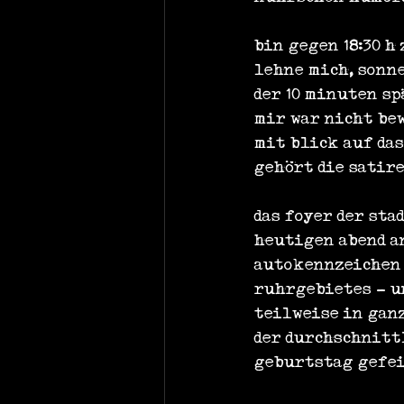
bin gegen 18:30 h
lehne mich, sonn
der 10 minuten sp
mir war nicht bew
mit blick auf da
gehört die satir
das foyer der sta
heutigen abend a
autokennzeichen 
ruhrgebietes - un
teilweise in gan
der durchschnittl
geburtstag gefeie