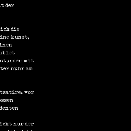
t der 
ich die 
ine kunst, 
inen 
ablet 
 stunden mit 
eter nuhr am 
tsatire. vor 
ossen 
denten 
icht nur der 