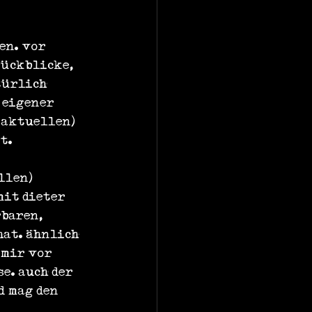
en. vor 
rückblicke, 
türlich 
 eigener 
 aktuellen) 
t.
llen) 
mit dieter 
baren, 
at. ähnlich 
 mir vor 
e. auch der 
 mag den 