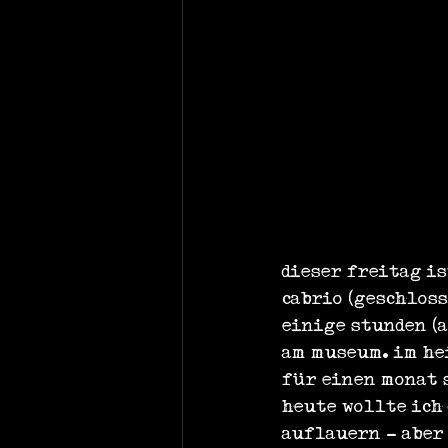
dieser freitag is
cabrio (geschloss
einige stunden (
am museum. im he
für einen monat 
heute wollte ich
auflauern - aber 