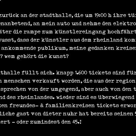
 zurück an der stadthalle, die um 19:00 h ihre tü
enanbetend, an mein auto und nehme den elektro
äter die rampe zum künstler­eingang hochfährt.
usst, dass der künstler aus dem rheinland komm
s ankommende publikum, meine gedanken kreise
e? wem gehört die kunst?
dthalle füllt sich. knapp 1.600 tickets sind für
n menschen verkauft worden, die aus der region
sprechen von der umgegend, aber auch von den t
d des rheinlandes. wieder sind es überwiegend 
zen freundes- & familienkreisen tickets erwor
iche gast von dieter nuhr hat bereits seinen 5
rt - oder zumindest den 45.!