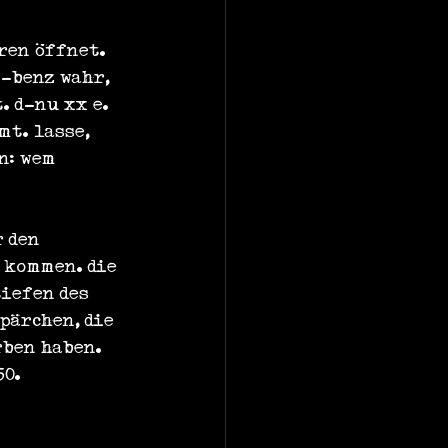
ren öffnet. 
-benz wahr, 
 d-nu xx e. 
t. lasse, 
n: wem 
 den 
 kommen. die 
iefen des 
pärchen, die 
ben haben. 
0. 