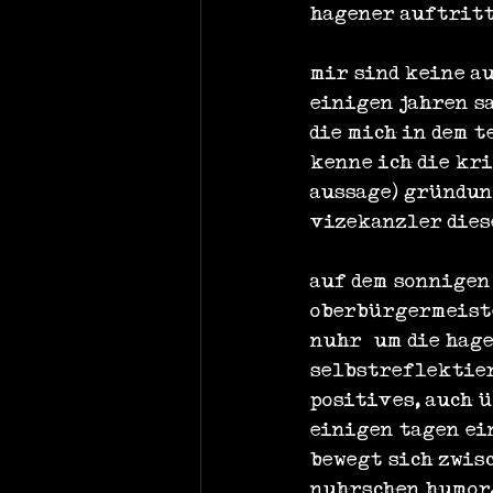
hagener auftritt
mir sind keine a
einigen jahren s
die mich in dem 
kenne ich die kri
aussage) gründun
vizekanzler dies
auf dem sonnigen
oberbürgermeiste
nuhr „um die hage
selbstreflektier
positives, auch 
einigen tagen ei
bewegt sich zwis
nuhrschen humor