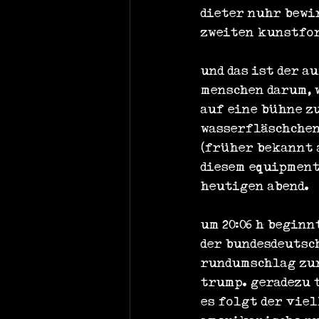
dieter nuhr bewi
zweiten kunstfo
und das ist der a
menschen darum, w
auf eine bühne zu
wasserfläschchen
(früher bekannt a
diesem equipment 
heutigen abend.
um 20:06 h begin
der bundesdeutsc
rundumschlag zur
trump. geradezu
es folgt der viel