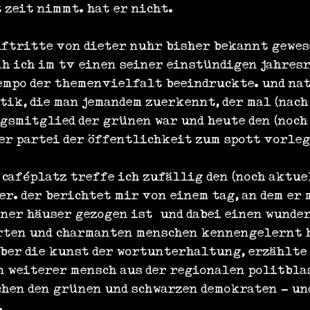
 zeit nimmt. hat er nicht.
uftritte von dieter nuhr bisher bekannt gewes
ah ich im tv einen seiner einstündigen jahres
tempo der themenvielfalt beeindruckte. und na
tik, die man jemandem zuerkennt, der mal (nach
gsmitglied der grünen war und heute den (noch
er partei der öffentlichkeit zum spott vorleg
 caféplatz treffe ich zufällig den (noch aktue
r. der berichtet mir von einem tag, an dem er 
ner häuser gezogen ist“ und dabei einen wunder
ten und charmanten menschen kennengelernt h
über die kunst der wortunterhaltung, erzählte
n weiterer mensch aus der regionalen politblas
chen den grünen und schwarzen demokraten - und
.