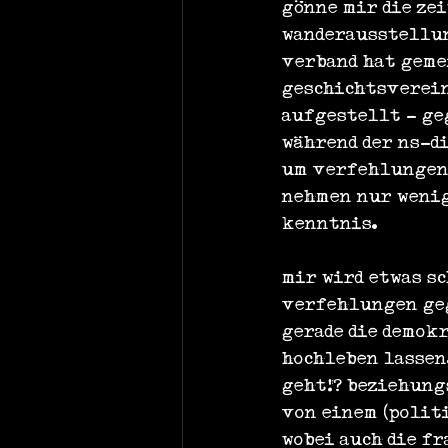
gönne mir die zei
wanderausstellun
verband hat geme
geschichtsverein
aufgestellt - ge
während der ns-d
um verfehlungen 
nehmen nur wenig
kenntnis.
mir wird etwas s
verfehlungen geg
gerade die demok
hochleben lassen.
geht!? beziehung
von einem (polit
wobei auch die fr