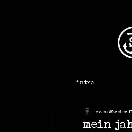
intro
sven söhnchen
1
mein ja