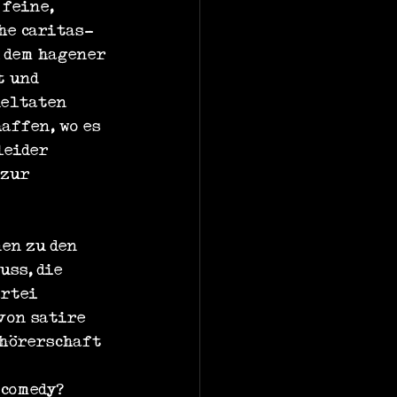
feine, 
he caritas-
 dem hagener 
 und 
ueltaten 
affen, wo es 
eider 
zur 
en zu den 
ss, die 
rtei 
von satire 
hörerschaft 
 comedy? 