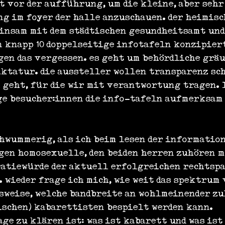
t vor der aufführung, um die kleine, aber sehr 
g im foyer der halle anzuschauen. der heimisc
insam mit dem städtischen gesundheitsamt und
 knapp 10 doppelseitige infotafeln konzipiert
gen das vergessen. es geht um behördliche grä
iktatur. die aussteller wollen transparenz sch
geht, für die wir mit verantwortung tragen. l
e besucher:innen die info-tafeln aufmerksam 
chwummerig, als ich beim lesen der information
en homosexuelle, den beiden herren zuhören mu
ratiewürde der aktuell erfolgreichen rechtspa
 wieder frage ich mich, wie weit das spektrum 
sweise, welche bandbreite an wohlmeinender zu
ischen) kabarettisten bespielt werden kann.
age zu klären ist: was ist kabarett und was ist