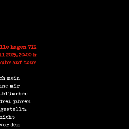
lle hagen VII
il 2025, 20:00 h
nuhr auf tour
ch mein 
nne mir 
ttblümchen 
drei jahren 
gestellt. 
nicht 
vor dem 