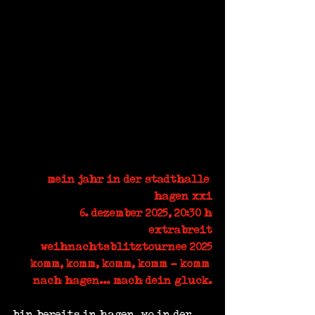
mein jahr in der stadthalle 
hagen xxi
6. dezember 2025, 20:30 h
extrabreit
weihnachtsblitztournee 2025
komm, komm, komm, komm - komm 
nach hagen... mach dein gluck.
bin bereits in hagen, wo in der 