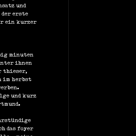
nsatz und 
der erste 
r ein kurzer 
ssig minuten 
unter ihnen 
 thieser, 
h im herbst 
erben. 
lge und kurz 
rtmund.
hrstündige 
ch das foyer 