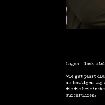
hagen - leck mich
wie gut passt di
am heutigen tag s
die die heimisch
durchführen.