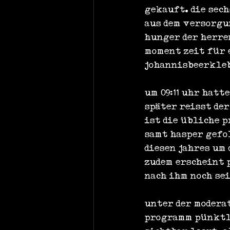
gekauft. die sec
aus dem versorgu
hunger der herre
moment zeit für 
johannisbeerkle
um 09:11 uhr hatt
später reisst de
ist die übliche 
samt hasper gefol
diesen jahres um
zudem erscheint 
nach ihm noch se
unter der modera
programm pünktlic