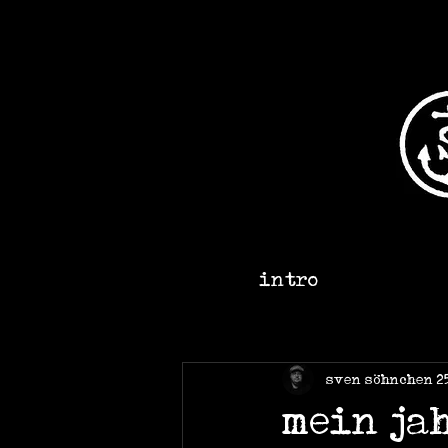
intro
sven söhnchen
2
mein ja