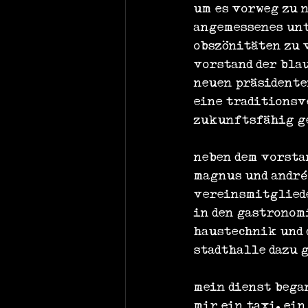
um es vorweg zu n
angemessenes unt
obszönitäten zu 
vorstand der bla
neuen präsidente
eine traditionsv
zukunftsfähig g
neben dem vorsta
magnus und andré 
vereinsmitgliede
in den gastronom
haustechnik und 
stadthalle dazu 
mein dienst bega
mir ein taxi. ei