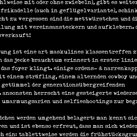
hlweise mit oder ohne zwiebeln), gibt es weite
, frikadelle (auch in geflügelvariante), schin
cht zu vergessen sind die mettwürstchen und di
lung mit vereinsansteckern und aufklebern. d
sverkauft!
tzung ist eine art maskulines klassentreffen z
n das jecke brauchtum erinnert in erster linie
h das foyer klingt. einige ordens- & narrenkap
it einem sträfling, einem alternden cowboy un
 getümmel der generationsübergreifenden 
 ansonsten herrscht eine gesteigerte wieders
: umarmungsarien und selfieshootings zur be
dchen werden umgehend belagert: man kennt sic
n und ist ebenso erfreut, dass man sich wieder
ch ein: tablettweise werden die frühstücksgru