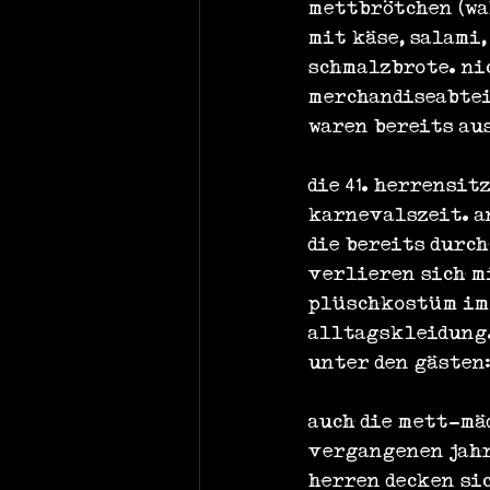
mettbrötchen (wa
mit käse, salami
schmalzbrote. ni
merchandiseabtei
waren bereits au
die 41. herrensi
karnevalszeit. a
die bereits durc
verlieren sich m
plüschkostüm im
alltagskleidung.
unter den gästen
auch die mett-mä
vergangenen jahre
herren decken si