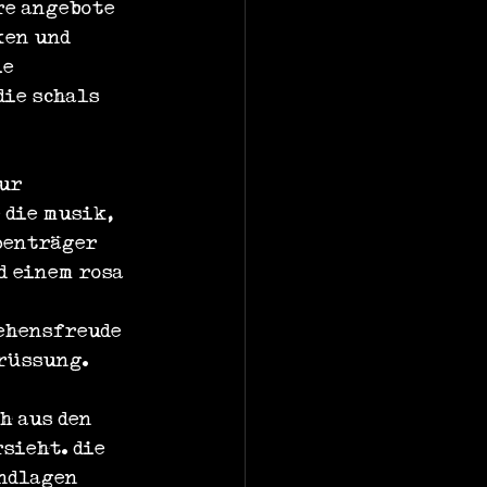
re angebote 
ken und 
e 
ie schals 
ur 
 die musik, 
penträger 
d einem rosa 
ehensfreude 
grüssung.
h aus den 
sieht. die 
ndlagen 