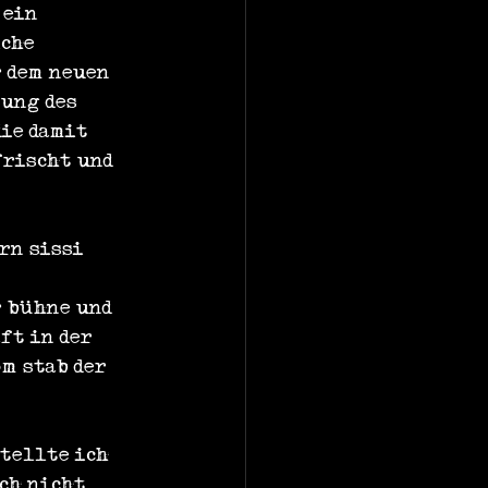
 ein 
che 
 dem neuen 
ung des 
ie damit 
rischt und 
rn sissi 
 bühne und 
t in der 
m stab der 
tellte ich 
ch nicht 