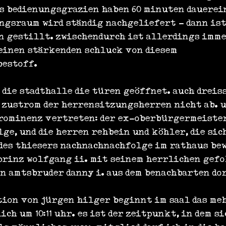
hs bedienungsgrazien haben 60 minuten dauerei
ngsraum wird ständig nachgeliefert - dann ist 
n gestillt. zwischendurch ist allerdings imme
einen stärkenden schluck von diesem 
bestoff.
e die stadthalle die türen geöffnet. auch drei
r zustrom der herrensitzungsherren nicht ab. 
prominenz vertreten: der ex-oberbürgermeister
ge, und die herren rehbein und köhler, die sic
 des thiesers nachnachnachfolge im rathaus bew
prinz wolfgang ii. mit seinem herrlichen gefo
in amtsbruder danny i. aus dem benachbarten do
tion von jürgen hilger beginnt im saal das me
h um 10:11 uhr. es ist der zeitpunkt, in dem si