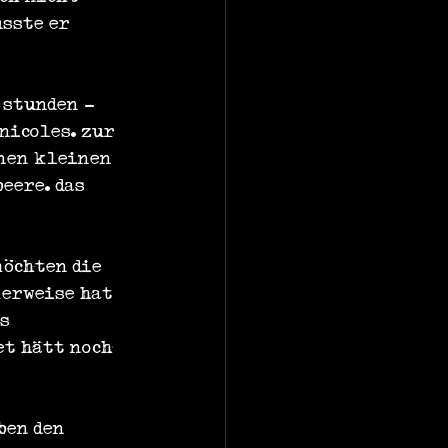
sste er 
 stunden - 
nicoles. zur 
inen kleinen 
eere. das 
möchten die 
erweise hat 
s 
t hätt noch 
ben den 