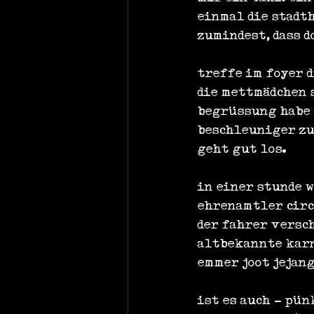
einmal die stadth
zumindest, dass d
treffe im foyer 
die mettmädchen s
begrüssung habe i
beschleuniger zu
geht gut los.
in einer stunde w
ehrenamtler circ
der fahrer versch
altbekannte karn
emmer joot jejang
ist es auch - pü