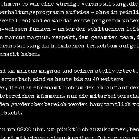
ehmen: es war eine würdige veranstaltung, die
erhaltungsprogramm aufwies - ohne in peinli
verfallen! und es war das erste programm unter
u-weissen funken - unter der wohltuenden leit
n marcus magnus. respekt, dem gesamten team, d
eranstaltung im heimischen brauchtum aufgef
emacht haben.
nd um marcus magnus und seinen stellvertrete
erpenbach sind es heute bis zu 40 weitere 
r, die sich ehrenamtlich um den ablauf auf der
iebereichen kümmern. nur die mitarbeiterschaf
dem garderobenbereich werden hauptamtlich vo
gebucht.
nn um 08:00 uhr. um pünktlich anzukommen, bes
n taxi mit einem ortsunkundigen fahrer, dem no