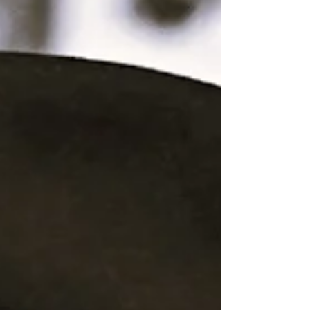
geben, die zukuenftig ueber die
veranstaltungen und das treiben in
und um die stadthalle schreibend
berichten werden. mit meinen 22
besuchen war ich im jahr 2025
zumindest der erste
stathallenschreiber. ein etwas
sperriges wort, aber im jahresverlauf
ist uns kei