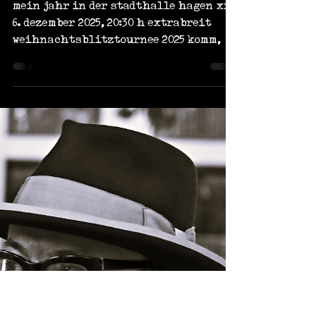
mein jahr in der
stadthalle hagen xxi
mein jahr in der stadthalle hagen xxi
6. dezember 2025, 20:30 h extrabreit
weihnachtsblitztournee 2025 komm,
komm, komm, komm - komm nach hagen...
mach dein gluck. bin bereits in
hagen, wo in der thalia-
buchhandlung am vormittag das
aktuelle hagenbuch aus dem ardenku-
verlag vorgestellt wird. in einem der
dort veröffentlichten beiträge geht
es um die acht jahre des seegeflüsters
am hengsteysee und den dortigen 1000.
auftritt der ältesten boygroup
deutschlands. man könnte meine