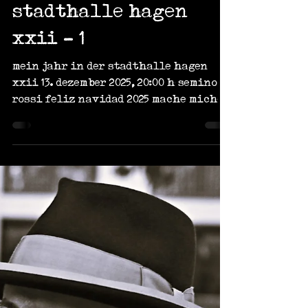
15. Dez. 2025
6 Min. Lesezeit
mein jahr in der
stadthalle hagen
xxii - 1
mein jahr in der stadthalle hagen
xxii 13. dezember 2025, 20:00 h semino
rossi feliz navidad 2025 mache mich
mit leichter melancholie auf den weg
in "meine", mir liebgewonnene
stadthalle. seit dem neujahrskonzert
am 01.01.2025 besuchte ich nunmehr 22
veranstaltungen und durfte diese als
stadthallenschreiber begleiten. es
war mir ein fest. eine ehre. eine
freude. eigentlich wollte ich in der
vorwoche aufhoeren - was sollte nach