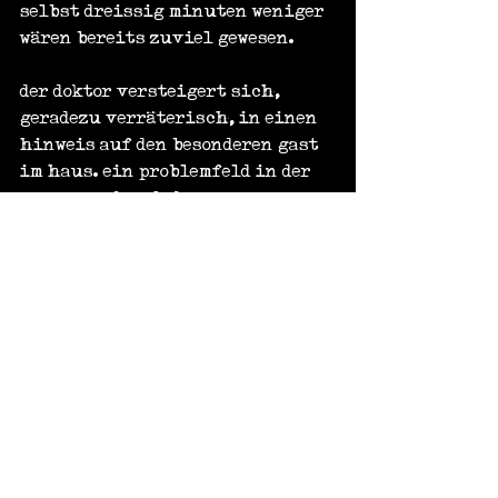
selbst dreissig minuten weniger 
wären bereits zuviel gewesen.
der doktor versteigert sich, 
geradezu verräterisch, in einen 
hinweis auf den besonderen gast 
im haus. ein problemfeld in der 
genesung durch den 
klinikbesuch, könne auch der 
ärger am arbeitsplatz sein. also 
... der permanente stress mit dem 
chef!? originalzitat der 
klinikleitung: "manchmal hilft 
es nur, den stress zu 
beseitigen!"!? nachtigall, ick 
hör dir trappsen...
der chefvortrag ermüdet und 
sorgt für eine planänderung. 