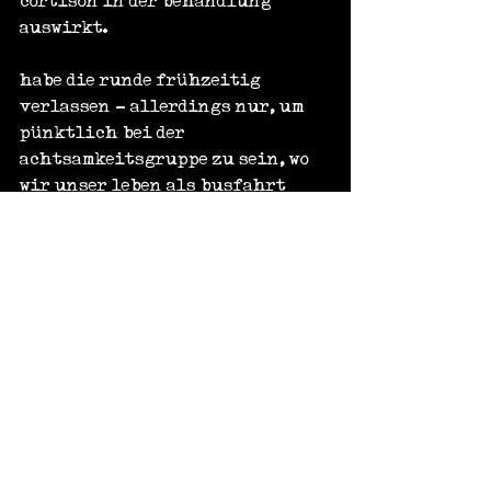
cortison in der behandlung 
auswirkt.
habe die runde frühzeitig 
verlassen - allerdings nur, um 
pünktlich bei der 
achtsamkeitsgruppe zu sein, wo 
wir unser leben als busfahrt 
betrachteten. linienbus? 
reisebus? nightliner?
in der gedankenwelt ist 
potential - welches ich 
anschliessend mit in den 
feierabend nehme. den beginne 
ich mit einem wohlverdienten 
mittagsschlaf – obwohl die 
letzte nacht die bisher 
schlaftrunkenste seit meiner 