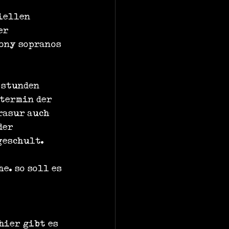
iellen 
er 
ony sopranos 
 stunden 
termin der 
rasur auch 
der 
geschult. 
. so soll es 
hier gibt es 