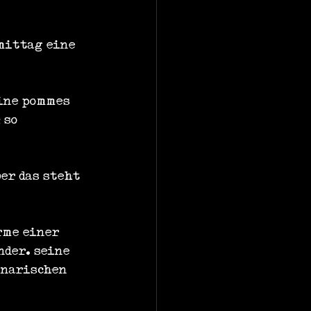
mittag eine 
ine pommes 
 so 
er das steht 
rme einer 
der. seine 
narischen 