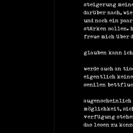
steigerung meine
darüber nach, wie
und noch ein paa
stärken sollen. 
freue mich über d
glauben kann ich
werde auch an tis
eigentlich keine
senilen bettfluc
augenscheinlich 
möglichkeit, sic
verfügung stehen
das lesen zu kon