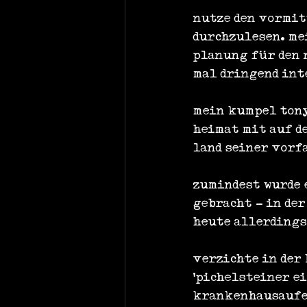
nutze den vormitt
durchzulesen. me
planung für den n
mal dringend int
mein kumpel tony
heimat mit auf de
land seiner vorf
zumindest wurde 
gebracht - in der
heute allerdings
verzichte in der
'pichelsteiner ei
krankenhausaufen