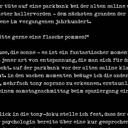
r tüte auf eine parkbank bei der alten saline 
ieter hallervorden - dem nächsten granden der 
ene im vergangenen jahrhundert.
ätte gerne eine flasche pommes!"
use, die sonne - es ist ein fantastischer momen
 jener art von entspannung, die man sich für d
cht. auf der parkbank vor der alten saline kla
ut. in den wachen momenten beäuge ich die ande
, mehrfach tony soprano zu erkennen. erstaunli
einem samstagnachmittag beim spaziergang ein
ick in die tony-doku stelle ich fest, dass der 
r psychologin bereits über eine kur gesprochen