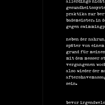
allerdings nicht
gesundheitssyste
praktika zur ber
bademeister. in 
gegen swimmingpo
neben der nahrun
später von einem
grund für meinen 
mit dem messer st
vergangenen woch
also wieder der 
aftershavemassage
sein.
bevor irgendwelc