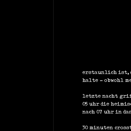
erstaunlich ist,
halte - obwohl m
letzte nacht grif
05 uhr die heimi
nach 07 uhr in d
30 minuten crosst