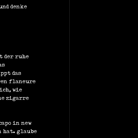
und denke 
t der ruhe 
as 
ppt das 
ren flaneure 
ch, wie 
e zigarre 
capo in new 
 hat. glaube 