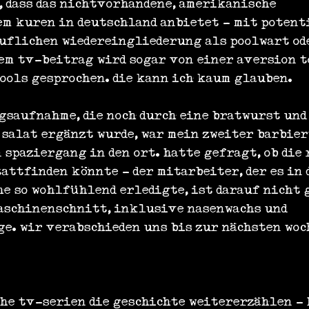
, dass das nichtvorhandene, amerikanische 
m kuren in deutschland anbietet - mit potent
uflichen wiedereingliederung als poolwart od
dem tv-beitrag wird sogar von einer aversion t
ols gesprochen. die kann ich kaum glauben.
gsaufnahme, die noch durch eine bratwurst und
 salat ergänzt wurde, war mein zweiter barbier
spaziergang in den ort. hatte gefragt, ob die 
attfinden könnte - der mitarbeiter, der es in 
e so wohlfühlend erledigte, ist darauf nicht 
maschinenschnitt, inklusive nasenwachs und 
. wir verabschieden uns bis zur nächsten woche
he tv-serien die geschichte weitererzählen - 