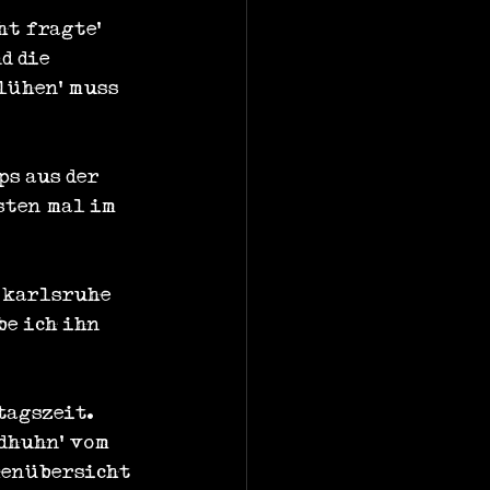
ht fragte' 
d die 
lühen' muss 
s aus der 
sten mal im 
 karlsruhe 
be ich ihn 
tagszeit. 
dhuhn' vom 
henübersicht 