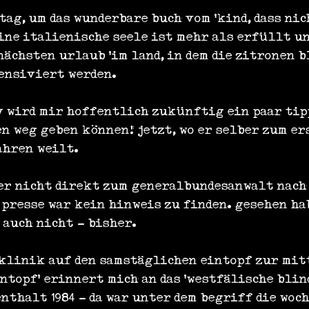
ag, um das wunderbare buch vom 'kind, dass nic
ine italienische seele ist mehr als erfüllt un
ächsten urlaub 'im land, in dem die zitronen b
ensiviert werden.
 wird mir hoffentlich zukünftig ein paar tipp
n weg geben können! jetzt, wo er selber zum er
ahren weilt.
er nicht direkt zum generalbundesanwalt nach
 presse war kein hinweis zu finden. gesehen ha
 auch nicht - bisher.
 klinik auf den samstäglichen eintopf zur mit
ntopf' erinnert mich an das 'westfälische blin
thalt 1984 - da war unter dem begriff die woc