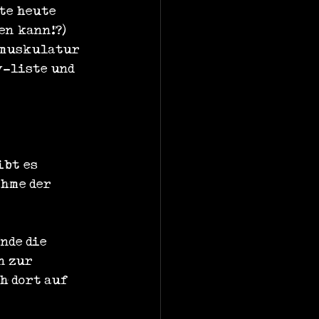
te heute 
en kann!?) 
 muskulatur 
y-liste und 
ibt es 
hme der 
nde die 
n zur 
h dort auf 