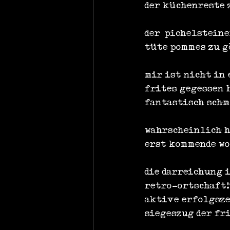
der küchenreste 
der ‚pichelsteine
tüte pommes zu g
mir ist nicht in
frites gegessen h
fantastisch schm
wahrscheinlich h
erst kommende wo
die darreichung 
retro-ortschaft! 
aktive erfolgsze
siegeszug der fr