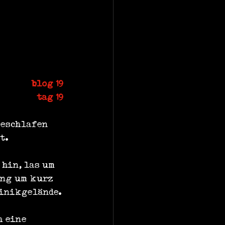
blog 19
tag 19
geschlafen 
t.
hin, las um 
ing um kurz 
linikgelände.
 eine 