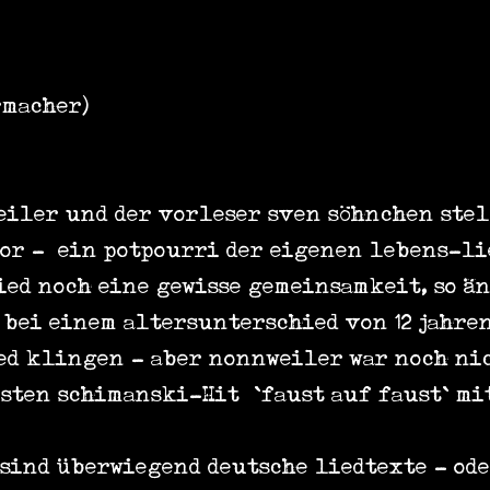
rmacher)
eiler und der vorleser sven söhnchen stel
or - ein potpourri der eigenen lebens-li
d noch eine gewisse gemeinsamkeit, so änd
bei einem altersunterschied von 12 jahren
ed klingen - aber nonnweiler war noch nic
sten schimanski-Hit „`faust auf faust` m
 sind überwiegend deutsche liedtexte - od