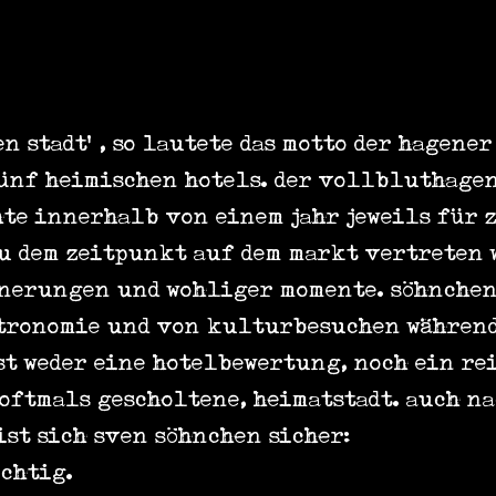
en stadt'‹, so lautete das motto der hagen
ünf heimischen hotels. der vollbluthage
hte innerhalb von einem jahr jeweils für z
zu dem zeitpunkt auf dem markt vertreten 
nerungen und wohliger momente. söhnchen
tronomie und von kulturbesuchen während 
st weder eine hotelbewertung, noch ein re
oftmals gescholtene, heimatstadt. auch na
st sich sven söhnchen sicher:
ichtig.